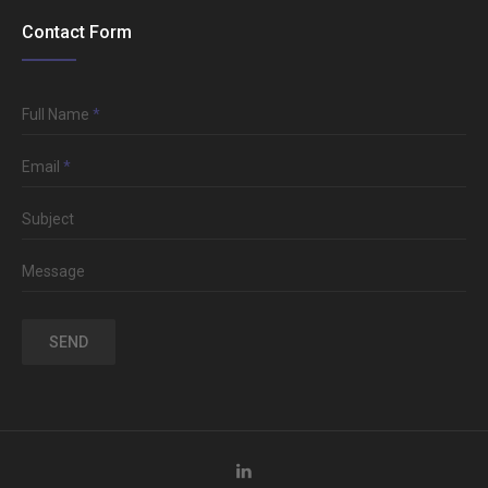
Contact Form
Full Name
*
Email
*
Subject
Message
SEND