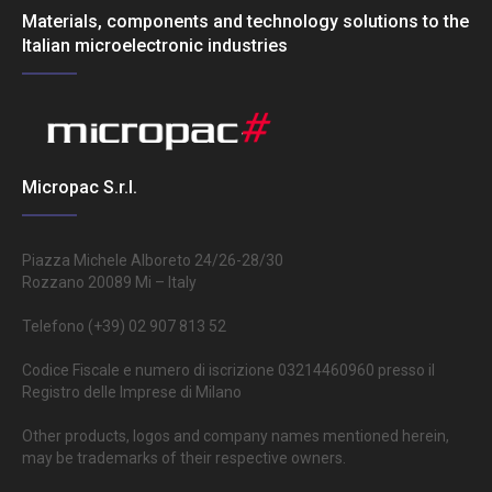
Materials, components and technology solutions to the
Italian microelectronic industries
Micropac S.r.l.
Piazza Michele Alboreto 24/26-28/30
Rozzano 20089 Mi – Italy
Telefono (+39) 02 907 813 52
Codice Fiscale e numero di iscrizione 03214460960 presso il
Registro delle Imprese di Milano
Other products, logos and company names mentioned herein,
may be trademarks of their respective owners.