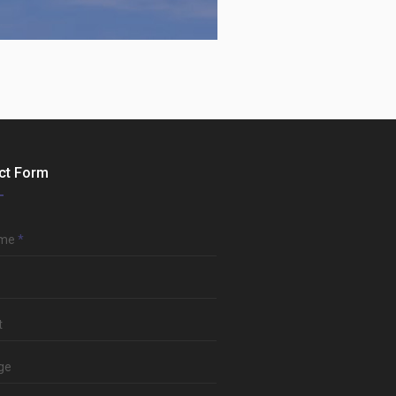
ct Form
ame
*
t
ge