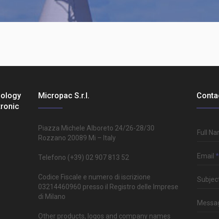
nology
Micropac S.r.l.
Conta
tronic
Piazza Michele Alboreto 24/26-28/30
Full N
Rozzano 20089 Mi – Italy
Email
*
Telefono (+39) 02 907 813 52
Codice Fiscale e numero di iscrizione
Subjec
03214460960 presso il Registro delle Imprese
di Milano
Messa
Other products, logos and company names