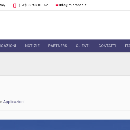
Italy
(+39) 02 907 813 52
info@micropac.it
ICAZIONI
NOTIZIE
PARTNERS
CLIENTI
CONTATTI
IT
in
Applicazioni
.